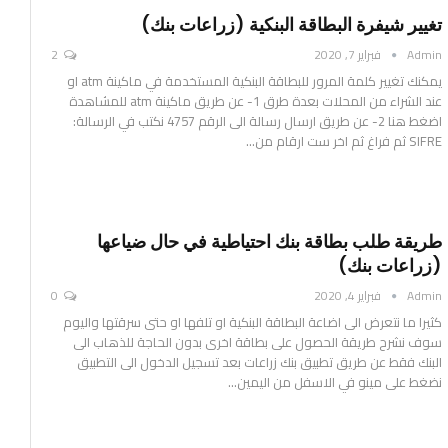
تغيير شيفرة البطاقة البنكية (زراعات بنك)
Admin
فبراير 7, 2020
2
يمكنك تغيير كلمة المرور للبطاقة البنكية المستخدمة في ماكينة atm او
عند الشراء من المحلات بعدة طرق
1- عن طريق ماكينة atm للمشاهدة
اضغط هنا
2- عن طريق ارسال رسالة الى الرقم 4757
نكتب في الرسالة:
SIFRE ثم فراغ ثم اخر ست ارقام من
…
طريقة طلب بطاقة بنك احتياطية في حال ضياعها
(زراعات بنك)
Admin
فبراير 4, 2020
0
كثيرا ما نتعرض الى اضاعة البطاقة البنكية او تلفها او حتى سرقتها
واليوم
سوف نشرح طريقة الحصول على بطاقة اخرى بدون الحاجة للذهاب الى
البنك
فقط عن طريق تطبيق بنك زراعات
بعد تسجيل الدخول الى التطبيق
نضغط على مينو في الاسفل من اليمين
…