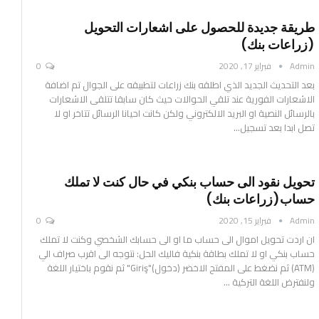
طريقة جديدة للحصول على اشعارات التحويل
(زراعات بنك)
Admin
فبراير 17, 2020
0
بعد التحديث الجديد الذي اطلقه بنك زراعات لتطبيقه على الجوال تم اضافة
الاشعارات الفورية عند تلقي الحوالات
حيث كان سابقا تتلقى الاشعارات
بالرسائل النصية او البريد الالكتروني ولكن كانت احيانا الرسائل تتاخر او لا
تصل ابدا
بعد تسجيل
…
تحويل نقود الى حساب بنكي في حال كنت لا تملك
حساب(زراعات بنك)
Admin
فبراير 15, 2020
0
ان اردت تحويل اموال الى حساب ما او الى حسابك الشخصي وكنت لا تملك
حساب بنكي او لا تملك بطاقة بنكية فاليك الحل:
نتوجه الى اقرب صراف الي
(ATM)
ثم نضغط على المفتح الاخضر (دخول)"Giriş"
ثم نقوم باختيار اللغة
ولنفترض اللغة التركية
…