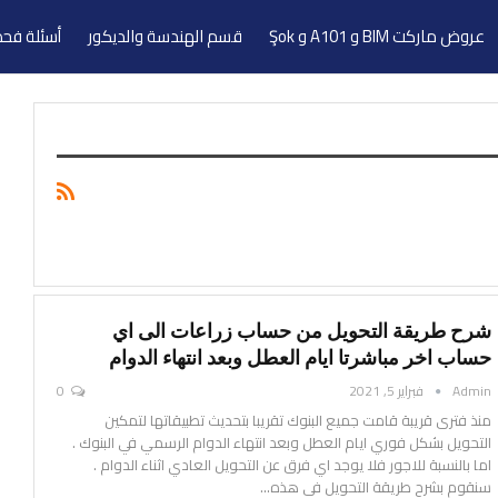
عروض ماركت BIM و A101 و Şok
قسم الهندسة والديكور
أسئلة فحص
شرح طريقة التحويل من حساب زراعات الى اي
حساب اخر مباشرتا ايام العطل وبعد انتهاء الدوام
Admin
فبراير 5, 2021
0
منذ فترى قريبة قامت جميع البنوك تقريبا بتحديث تطبيقاتها لتمكين
التحويل بشكل فوري ايام العطل وبعد انتهاء الدوام الرسمي في البنوك .
اما بالنسبة للاجور فلا يوجد اي فرق عن التحويل العادي اثناء الدوام .
سنقوم بشرح طريقة التحويل في هذه
…