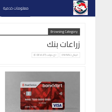
معلومات خدمية
Browsing Category
زراعات بنك
انينال (ININAL)
اي دولت (E DEVLET)