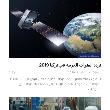
معلومات خدمية
تردد القنوات العربية في تركيا 2019
Admin
فبراير 21, 2019
0
1- قنوات mbc
القمر التردد الدرجة القطبية معدل الترميز نايلسات 11470
8 درجة غرب عامودي 27500 عربسات بدر 7 11270 26 درجة شرق
عامودي
…