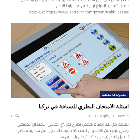
خلالها تسديد المبلغ اون لاين عبر الرابط التالي
https://www.epttavm.com/pttem/trafik_cezasi
حيث نقوم
…
معلومات خدمية
اسئلة الامتحان النظري للسياقة في تركيا
Admin
يوليو 14, 2019
0
يمكنك من هنا القيام بفحص نظري تجريبي يحاكي الامتحان الحقيقي
وهي عبارة عن 50 سؤال لمدة 45 دقيقة
للدخول من هنا
ويمكنكم
تحميل التطبيق على متجر غوغل بلي من هنا