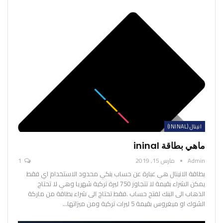
انينال (ININAL)
ماهي بطاقة ininal
Admin
مارس 15, 2019
1
بطاقة الانينال هي عبارة عن حساب بنكي محدود الاستخدام اي فقط
يمكن الشراء بقيمة لا تتجاوز 750 ليرة تركية شهريا وهي لا تحتاج
الذهاب الى البنك لفتح حساب .فقط تحتاج الى شراء بطاقة من ماركة
الشوك او ميغروس بقيمة 5 ليرات تركية
ومن ميزاتها
…