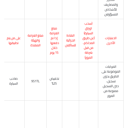
والمصاريف
للأشخاص
المسؤولين.
(سحب
اوراق
مبلغ
السيارة)
الغرامة
النقاط
مبلغ الغرامة
الاعتبارات
(عن طريق
إذا تم
على من يتم
الجزائية
والهيئة
الأخرى
المحاكم ،
دفعها
تطبيقها
للسائقين
المنفذة
من قبل
خلال
شرطة
15 يوم
المرور)
المركبات
الموضوعة على
الطريق بدون
تخفيض
صاحب
تسجيل ،
951TL
25%
السيارة
حتى التسجيل
ممنوعة من
المرور