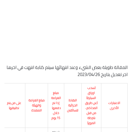
المقالة طويلة بعض الشيء وعند انتهائها سيتم كتابة انتهت في اخرها
اخر تعديل بتاريخ 2023/04/26
(سحب
اوراق
مبلغ
السيارة)
الغرامة
النقاط
مبلغ الغرامة
الاعتبارات
(عن طريق
إذا تم
على من يتم
الجزائية
والهيئة
الأخرى
المحاكم ،
دفعها
تطبيقها
للسائقين
المنفذة
من قبل
خلال
شرطة
15 يوم
المرور)