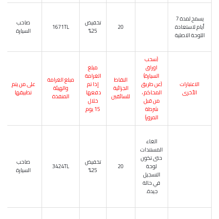
يسمح لمدة 7
تخفيض
صاحب
أيام لاستعادة
20
1671TL
25%
السيارة
اللوحة الاصلية
(سحب
اوراق
مبلغ
السيارة)
الغرامة
النقاط
مبلغ الغرامة
الاعتبارات
(عن طريق
إذا تم
على من يتم
الجزائية
والهيئة
الأخرى
المحاكم ،
دفعها
تطبيقها
للسائقين
المنفذة
من قبل
خلال
شرطة
15 يوم
المرور)
الغاء
المستندات
حتى تكون
تخفيض
صاحب
لوحة
20
3424TL
25%
السيارة
التسجيل
في حالة
جيدة.