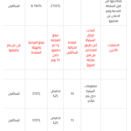
مصادرتها من
قبل السلطة
2755TL
8.190TL
للسائقين
المدنية ويتم
الاعلان عن
ملكيتها
(سحب
اوراق
مبلغ
السيارة)
الغرامة
النقاط
مبلغ الغرامة
الاعتبارات
(عن طريق
إذا تم
على من يتم
الجزائية
والهيئة
الأخرى
المحاكم ،
دفعها
تطبيقها
للسائقين
المنفذة
من قبل
خلال
شرطة
15 يوم
المرور)
معلومات
السيارة
تخفيض
10
370TL
للسائقين
حتى يتم
25%
التأكد
تخفيض
15
370TL
للسائقين
25%