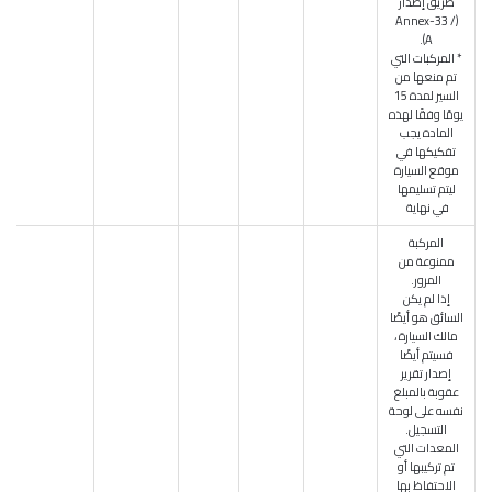
طريق إصدار
(Annex-33 /
A).
* المركبات التي
تم منعها من
السير لمدة 15
يومًا وفقًا لهذه
المادة يجب
تفكيكها في
موقع السيارة
ليتم تسليمها
في نهاية
المركبة
ممنوعة من
المرور.
إذا لم يكن
السائق هو أيضًا
مالك السيارة ،
فسيتم أيضًا
إصدار تقرير
عقوبة بالمبلغ
نفسه على لوحة
التسجيل.
المعدات التي
تم تركيبها أو
الاحتفاظ بها