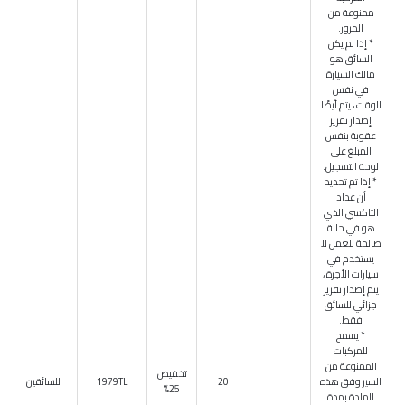
ممنوعة من
المرور.
* إذا لم يكن
السائق هو
مالك السيارة
في نفس
الوقت ، يتم أيضًا
إصدار تقرير
عقوبة بنفس
المبلغ على
لوحة التسجيل.
* إذا تم تحديد
أن عداد
التاكسي الذي
هو في حالة
صالحة للعمل لا
يستخدم في
سيارات الأجرة ،
يتم إصدار تقرير
جزائي للسائق
فقط.
* يسمح
للمركبات
الممنوعة من
تخفيض
السير وفق هذه
20
1979TL
للسائقين
25%
المادة بمدة