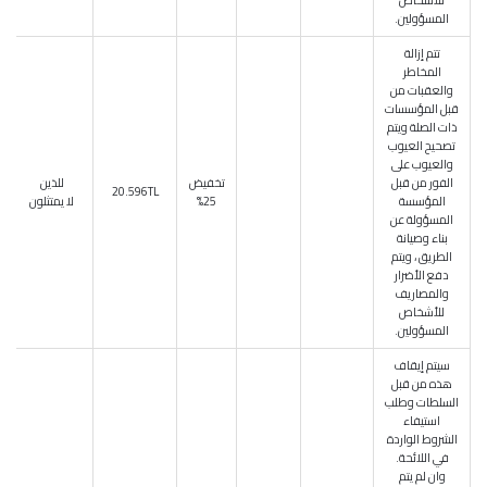
للأشخاص
المسؤولين.
تتم إزالة
المخاطر
والعقبات من
قبل المؤسسات
ذات الصلة ويتم
تصحيح العيوب
والعيوب على
الفور من قبل
تخفيض
للذين
20.596TL
المؤسسة
25%
لا يمتثلون
المسؤولة عن
بناء وصيانة
الطريق ، ويتم
دفع الأضرار
والمصاريف
للأشخاص
المسؤولين.
سيتم إيقاف
هذه من قبل
السلطات وطلب
استيفاء
الشروط الواردة
في اللائحة.
وان لم يتم