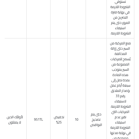
تستوفي
الشروط اللازمة
في نهاية فترة
التصريح من
المرور حتى يتم
استيفاء
الشروط اللازمة.
منع المركبة من
السير حتى إزالة
المخالفة.
يُسمح للمركبات
الممنوعة من
السير بموجب
هذه المادة
بمدة تصل إلى
سبعة أيام عمل
بإصدار الملحق
رقم 33
لاستيفاء
الشروط اللازمة.
المركبات التي
حتى يتم
تقرر عدم
تخفيض
لأولئك الذين
تصحيح
10
951TL
استيفاء
25%
لا يمتثلون
النواقص
الشروط اللازمة
في نهاية مدتها
ممنوعة من