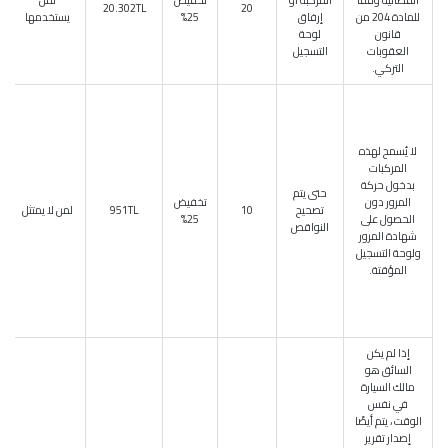
القضائية وفقًا
المركبة أو
تخفيض
لمن
20.302TL
20
للمادة 204 من
إرفاق
25%
يستخدمها
قانون
لوحة
العقوبات
التسجيل
التركي.
لا يُسمح لهذه
المركبات
بدخول حركة
حتى يتم
المرور دون
تخفيض
تصحيح
10
951TL
لمن لا يمتثل
الحصول على
25%
النواقص
شهادة المرور
ولوحة التسجيل
المؤقتة.
إذا لم يكن
السائق هو
مالك السيارة
في نفس
الوقت ، يتم أيضًا
إصدار تقرير