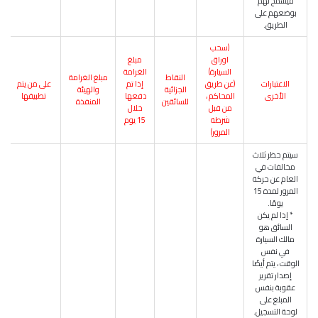
فيُسمح لهم
بوضعهم على
الطريق.
(سحب
اوراق
مبلغ
السيارة)
الغرامة
النقاط
مبلغ الغرامة
الاعتبارات
(عن طريق
إذا تم
على من يتم
الجزائية
والهيئة
الأخرى
المحاكم ،
دفعها
تطبيقها
للسائقين
المنفذة
من قبل
خلال
شرطة
15 يوم
المرور)
سيتم حظر ثلاث
مخالفات في
العام عن حركة
المرور لمدة 15
يومًا.
* إذا لم يكن
السائق هو
مالك السيارة
في نفس
الوقت ، يتم أيضًا
إصدار تقرير
عقوبة بنفس
المبلغ على
لوحة التسجيل.