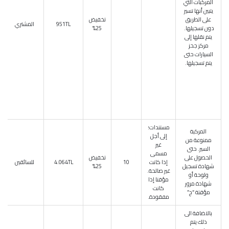
المركبات التي
يتبين أنها تسير
على الطريق
تخفيض
951TL
المشتري
دون تسجيلها.
25%
يتم نقلها إلى
مركز جحز
السيارات حتى
يتم تسجيلها.
مستندات؛
المركبة
إلى أجل
ممنوعة من
غير
السير. حتى
مسمى
الحصول على
تخفيض
إذا كانت
10
4.064TL
للسائقين
شهادة تسجيل
25%
غير صالحة.
ولوحة أو
مؤقتا إذا
شهادة مرور
كانت
مؤقتة “ج”
مفقودة.
بالاضافة الى
ذلك يتم