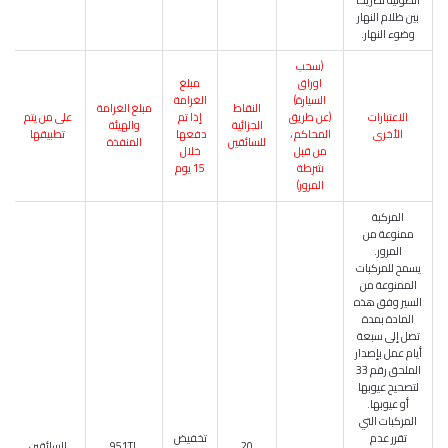
الضوئية تصريحًا
بين ظلام النهار
وضوء النهار.
(سحب
اوراق
مبلغ
السيارة)
الغرامة
النقاط
مبلغ الغرامة
الاعتبارات
(عن طريق
إذا تم
على من يتم
الجزائية
والهيئة
الأخرى
المحاكم ،
دفعها
تطبيقها
للسائقين
المنفذة
من قبل
خلال
شرطة
15 يوم
المرور)
المركبة
ممنوعة من
المرور.
يسمح للمركبات
الممنوعة من
السير وفق هذه
المادة بمدة
تصل إلى سبعة
أيام عمل بإصدار
الملحق رقم 33
لتصحيح عيوبها
أو عيوبها.
المركبات التي
تقرر عدم
تخفيض
20
951TL
للسائقين