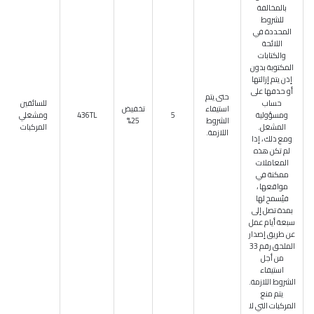
بالمخالفة
للشروط
المحددة في
اللائحة
والكتابات
المكتوبة بدون
إذن يتم إزالتها
أو حذفها على
حتى يتم
حساب
للسائقين
استيفاء
تخفيض
ومسؤولية
5
436TL
ومشغلي
الشروط
25%
المشغل.
المركبات
اللازمة.
ومع ذلك ، إذا
لم تكن هذه
المعاملات
ممكنة في
مواقعها ،
فيُسمح لها
بمدة تصل إلى
سبعة أيام عمل
عن طريق إصدار
الملحق رقم 33
من أجل
استيفاء
الشروط اللازمة.
يتم منع
المركبات التي لا