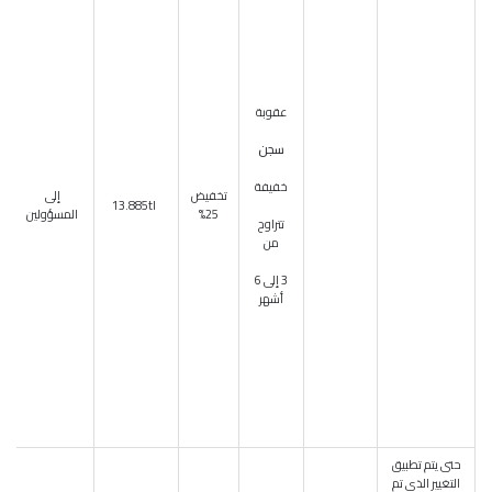
عقوبة
سجن
خفيفة
تخفيض
إلى
13.885tl
25%
المسؤولين
تتراوح
من
3 إلى 6
أشهر
حتى يتم تطبيق
التغيير الذي تم