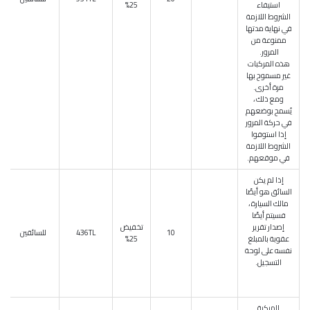
استيفاء
25%
الشروط اللازمة
في نهاية مدتها
ممنوعة من
المرور.
هذه المركبات
غير مسموح بها
مرة أخرى.
ومع ذلك ،
يُسمح بوضعهم
في حركة المرور
إذا استوفوا
الشروط اللازمة
في موقعهم.
إذا لم يكن
السائق هو أيضًا
مالك السيارة ،
فسيتم أيضًا
إصدار تقرير
تخفيض
10
436TL
للسائقين
عقوبة بالمبلغ
25%
نفسه على لوحة
التسجيل.
المركبة