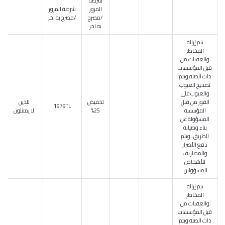
شرطة
المرور
شرطة المرور
/مصرح
/مصرح به اخر
به اخر
تتم إزالة
المخاطر
والعقبات من
قبل المؤسسات
ذات الصلة ويتم
تصحيح العيوب
والعيوب على
الفور من قبل
تخفيض
للذين
1979TL
المؤسسة
25%
لا يمتثلون
المسؤولة عن
بناء وصيانة
الطريق ، ويتم
دفع الأضرار
والمصاريف
للأشخاص
المسؤولين.
تتم إزالة
المخاطر
والعقبات من
قبل المؤسسات
ذات الصلة ويتم