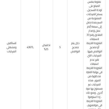
عقوبة بنفس
المبلغ على
لوحة التسجيل.
يسمح للمركبات
الممنوعة من
السير بمدة تصل
إلى سبعة أيام
عمل بإصدار
الملحق رقم 33
لاستيفاء
الشروط اللازمة
حتى يتم
للسائقين
تخفيض
أو تصحيح
تصحيح
5
436TL
ومشغلي
25%
النواقص فيها.
النواقص
المركبات
المركبات التي
تقرر عدم
استيفاء
الشروط اللازمة
في نهاية الفترة
محظورة من
المرور. هذه
المركبات غير
مسموح بها مرة
أخرى. ومع ذلك
، إذا استوفوا
الشروط اللازمة
في موقعهم ،