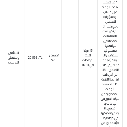
* يتم تفكيك
هذه الأجهزة
على حساب
ومسؤولية
المشغل.
ومع ذلك ، إذا
لم تكن هذه
المعاملات
ممكنة في
مواقعها ،
فيسمح لها
15 يومًا
للسائقين
بمدة تصل إلى
لثلاثة
تخفيض
20.596tlTL
ومشغلي
سبعة أيام عمل
انتهاكات
25%
المركبات
عن طريق إصدار
في السنة
(الملحق – 33)
من أجل تلبية
الشروط اللازمة.
إذا كانت هذه
الأجهزة ،
المحظورة من
حركة المرور في
نهاية فترة
التصريح ، لا
يمكن تفكيكها
في موقعها ،
فيُسمح بها عن