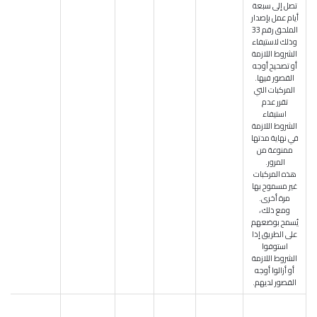
تصل إلى سبعة
أيام عمل بإصدار
الملحق رقم 33
وذلك لاستيفاء
الشروط اللازمة
أو تصحيح أوجه
القصور فيها.
المركبات التي
تقرر عدم
استيفاء
الشروط اللازمة
في نهاية مدتها
ممنوعة من
المرور.
هذه المركبات
غير مسموح بها
مرة أخرى.
ومع ذلك ،
يُسمح بوضعهم
على الطريق إذا
استوفوا
الشروط اللازمة
أو أزالوا أوجه
القصور لديهم.