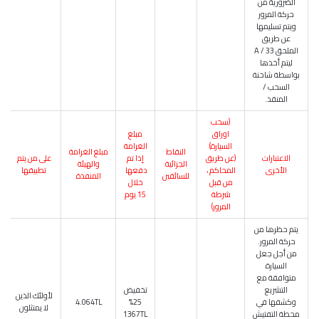
الضرورية من
حركة المرور
ويتم تسليمها
عن طريق
الملحق 33 / A
ليتم أخذها
بواسطة شاحنة
السحب /
المنقذ.
(سحب
اوراق
مبلغ
السيارة)
الغرامة
النقاط
مبلغ الغرامة
الاعتبارات
(عن طريق
إذا تم
على من يتم
الجزائية
والهيئة
الأخرى
المحاكم ،
دفعها
تطبيقها
للسائقين
المنفذة
من قبل
خلال
شرطة
15 يوم
المرور)
يتم حظرها من
حركة المرور.
من أجل جعل
السيارة
متوافقة مع
التشريع
تخفيض
لأولئك الذين
وكشفها في
25%
4.064TL
لا يمتثلون
محطة التفتيش
1367TL