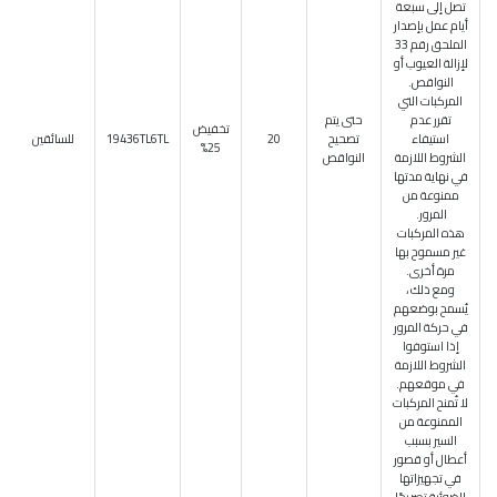
تصل إلى سبعة
أيام عمل بإصدار
الملحق رقم 33
لإزالة العيوب أو
النواقص.
المركبات التي
تقرر عدم
حتى يتم
تخفيض
استيفاء
تصحيح
20
19436TL6TL
للسائقين
25%
الشروط اللازمة
النواقص
في نهاية مدتها
ممنوعة من
المرور.
هذه المركبات
غير مسموح بها
مرة أخرى.
ومع ذلك ،
يُسمح بوضعهم
في حركة المرور
إذا استوفوا
الشروط اللازمة
في موقعهم.
لا تُمنح المركبات
الممنوعة من
السير بسبب
أعطال أو قصور
في تجهيزاتها