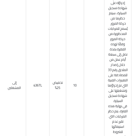
إجراؤه على
شهادة تسجيل
السيارة ، سيتم
حظرها من
حركة المرور.
يُسمح للمركبات
المحظورة من
حركة المرور
وفقًا لهذه
الفقرة بمدة
تصل إلى سبعة
أيام عمل من
خلال إصدار
الملحق رقم 33
للمصادقة على
التغييرات الفنية
تخفيض
إلى
التي تم إجراؤها
10
436TL
25%
المشغلين
وتشغيلها على
شهادة تسجيل
السيارة.
في نهاية هذه
الفترة ، يتم حظر
المركبات التي
تقرر عدم
استيفائها
للشروط