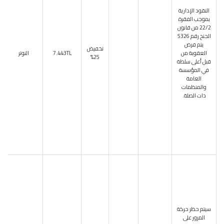
النقود الإدارية
بموجب الفقرة
22/2 من قانون
الجنح رقم 5326
يتم فرض
تخفيض
العقوبة من
7.443TL
النوتر
25%
قبل أعلى سلطة
في المؤسسة
العامة
والمنظمات
ذات الصلة.
سيتم حظر حركة
المرور على