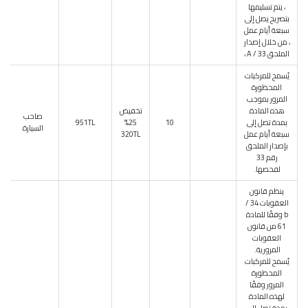
، يتم تسليمها
بتصريح يصل إلى
سبعة أيام عمل
، من خلال إصدار
الملحق 33 / A ،
يُسمح للمركبات
المحظورة
المرور بموجب
هذه المادة
تخفيض
صاحب
بمدة تصل إلى
10
25%
951TL
السيارة
سبعة أيام عمل
320TL
بإصدار الملحق
رقم 33
لفحصها.
ينظم قانون
العقوبات 34 /
b وفقًا للمادة
61 من قانون
العقوبات
المرورية.
يُسمح للمركبات
المحظورة
المرور وفقًا
لهذه المادة