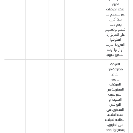
المرور.
هذه المركبات
غير مسموح بها
مرة أخرى.
ومع ذلك ،
يُسمح بوضعهم
على الطريق إذا
استوفوا
الشروط اللازمة
أو أزالوا أوجه
القصور لديهم.
المركبة
ممنوعة من
المرور.
من بين
المركبات
الممنوعة من
السير بسبب
العيوب أو
النواقص
المذكورة في
هذه المادة ،
الصالحة للقيادة
على الطريق ،
يسمح لها بمدة