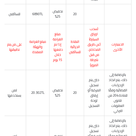
تخفيض
20
6890TL
للسائقين
25%
(سحب
اوراق
مبلغ
السيارة)
الغرامة
النقاط
مبلغ الغرامة
الاعتبارات
(عن طريق
إذا تم
على من يتم
الجزائية
والهيئة
الأخرى
المحاكم ،
دفعها
تطبيقها
للسائقين
المنفذة
من قبل
خلال
شرطة
15 يوم
المرور)
بالإضافة إلى
ذلك ، يتم اتخاذ
حتى يتم
الإجراءات
تسجيل
القضائية وفقًا
المركبة أو
تخفيض
لمن
20.302TL
20
للمادة 204 من
إرفاق
25%
يستخدمها
قانون
لوحة
العقوبات
التسجيل
التركي.
بالإضافة إلى
ذلك ، يتم اتخاذ
حتى يتم
الإجراءات
تسجيل