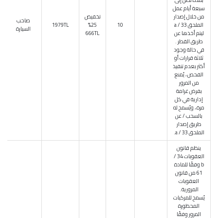
بمدة تصل إلى
سبعة أيام عمل
من خلال إصدار
تخفيض
صاحب
الملحق 33 / a
10
25%
1979TL
السيارة
ليتم أخذها عن
666TL
طريق القطر .
في حالة وجود
ثلاثة قرارات أو
أكثر بعدم تنفيذ
الفحص ، يُمنع
من المرور
بفرض غرامة
إدارية في كل
مرة ، ويُسمح له
بالسحب / عن
طريق إصدار
الملحق 33 / a.
ينظم قانون
العقوبات 34 /
b وفقًا للمادة
61 من قانون
العقوبات
المرورية.
يُسمح للمركبات
المحظورة
المرور وفقًا