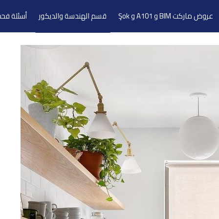
عروض ماركت BIM و A101 و Şok
قسم الهندسة والديكور
أسئلة فحص
تضافة